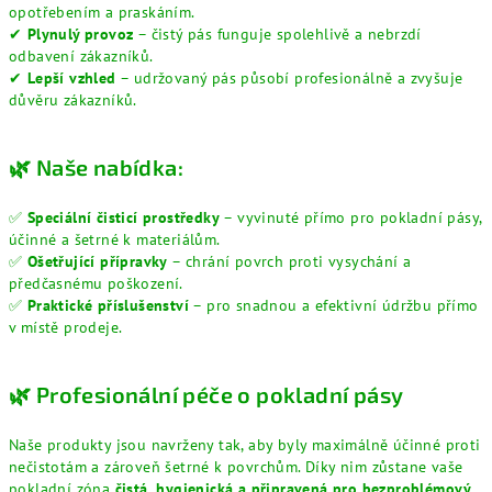
opotřebením a praskáním.
✔
Plynulý provoz
– čistý pás funguje spolehlivě a nebrzdí
odbavení zákazníků.
✔
Lepší vzhled
– udržovaný pás působí profesionálně a zvyšuje
důvěru zákazníků.
🌿 Naše nabídka:
✅
Speciální čisticí prostředky
– vyvinuté přímo pro pokladní pásy,
účinné a šetrné k materiálům.
✅
Ošetřující přípravky
– chrání povrch proti vysychání a
předčasnému poškození.
✅
Praktické příslušenství
– pro snadnou a efektivní údržbu přímo
v místě prodeje.
🌿 Profesionální péče o pokladní pásy
Naše produkty jsou navrženy tak, aby byly maximálně účinné proti
nečistotám a zároveň šetrné k povrchům. Díky nim zůstane vaše
pokladní zóna
čistá, hygienická a připravená pro bezproblémový