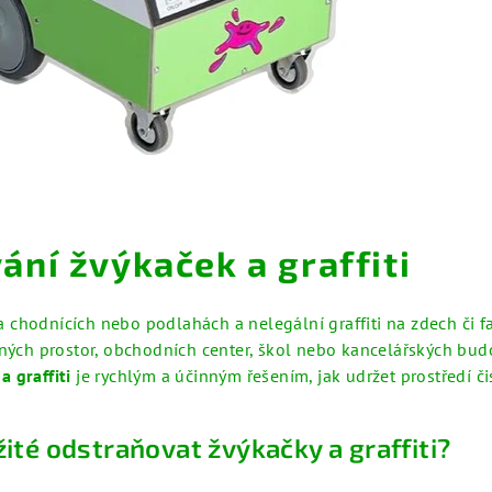
ání žvýkaček a graffiti
chodnících nebo podlahách a nelegální graffiti na zdech či f
jných prostor, obchodních center, škol nebo kancelářských budo
 graffiti
je rychlým a účinným řešením, jak udržet prostředí čis
žité odstraňovat žvýkačky a graffiti?