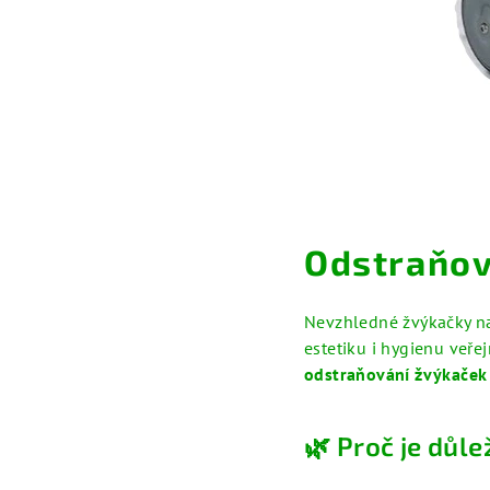
Odstraňov
Nevzhledné žvýkačky na 
estetiku i hygienu veře
odstraňování žvýkaček a
🌿 Proč je důle