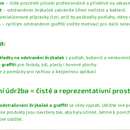
em
– čisté prostředí působí profesionálně a přívětivě na zákazn
t
– odstraněním žvýkaček zabráníte šíření nečistot a bakterií.
pecializované přípravky čistí, aniž by poškodily podlahy, stěny
u
– rychlým odstraněním graffiti snížíte motivaci pro další nele
a:
ostředky na odstranění žvýkaček
z podlah, koberců a venkovníc
graffiti
pro fasády, zdi, plasty i kovové plochy
je a pomůcky pro rychlou a bezpečnou aplikaci
í údržba = čisté a reprezentativní pros
odstraňování žvýkaček a graffiti
se vždy vyplatí. Udržíte své p
 Naše produkty jsou navrženy tak, aby byly účinné, šetrné k pov
elné údržbě.