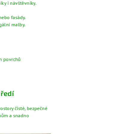
íky i návštěvníky.
 nebo fasády.
gální malby.
h povrchů
tředí
rostory čisté, bezpečné
rchům a snadno