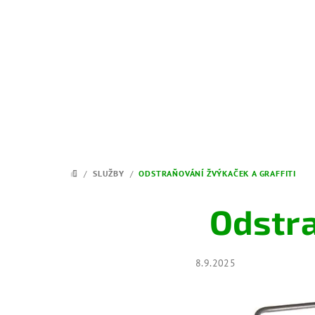
Přejít
na
obsah
/
SLUŽBY
/
ODSTRAŇOVÁNÍ ŽVÝKAČEK A GRAFFITI
DOMŮ
Odstra
8.9.2025