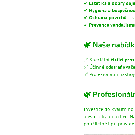
✔
Estetika a dobrý doj
✔
Hygiena a bezpečnos
✔
Ochrana povrchů
– s
✔
Prevence vandalism
🌿 Naše nabídk
✅ Speciální
čisticí pr
✅ Účinné
odstraňovače 
✅ Profesionální nástro
🌿 Profesionáln
Investice do kvalitního
a esteticky přitažlivé.
použitelné i při pravid