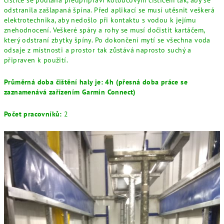
odstranila zašlapaná špína. Před aplikací se musí utěsnit veškerá
elektrotechnika, aby nedošlo při kontaktu s vodou k jejímu
znehodnocení. Veškeré spáry a rohy se musí dočistit kartáčem,
který odstraní zbytky špíny. Po dokončení mytí se všechna voda
odsaje z místnosti a prostor tak zůstává naprosto suchý a
připraven k použití.
Průměrná doba čištění haly je: 4h (přesná doba práce se
zaznamenává zařízením Garmin Connect)
Počet pracovníků:
2