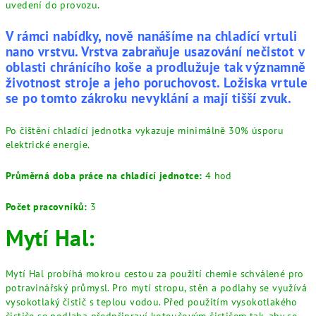
uvedení do provozu.
V rámci nabídky, nově nanášíme na chladící vrtuli
nano vrstvu. Vrstva zabraňuje usazování nečistot v
oblasti chránícího koše a prodlužuje tak významně
životnost stroje a jeho poruchovost. Ložiska vrtule
se po tomto zákroku nevyklání a mají tišší zvuk.
Po čištění chladící jednotka vykazuje minimálně 30% úsporu
elektrické energie.
Průměrná doba práce na chladící jednotce:
4 hod
Počet pracovníků:
3
Mytí Hal:
Mytí Hal probíhá mokrou cestou za použití chemie schválené pro
potravinářský průmysl. Pro mytí stropu, stěn a podlahy se využívá
vysokotlaký čistič s teplou vodou. Před použitím vysokotlakého
čističe se podlaha předpřipraví kotoučovým čističem tak, aby se