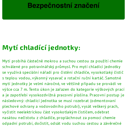
Mytí chladící jednotky:
Mytí probíhá částečně mokrou a suchou cestou za použití chemie
schválené pro potravinářský průmysl. Pro mytí chladící jednotky
se využívá speciální nářadí pro čistění chladiče, vysokotlaký čistič
s teplou vodou, výkonný vysavač a rotační ruční kartáč. Samotné
mytí jednotky je velmi náročné, ve většině případu se provádí ve
výšce cca 7 m. Tento úkon je zařazen do kategorie výškových prací
a je zapotřebí vysokozdvižná pracovní plošina. Pracovní postup je
následovný: chladící jednotka se musí rozebrat (odmontovaní
plechové ochrany a vodovodního potrubí), vysát veškerý prach,
vyčistit neelektrickou část vysokotlakým čističem, odebrat
nasátou nečistotu z chladiče, propláchnout za pomocí chemie
odpadní potrubí, dočistit, odsát vodu suchou cestou a závěrečné